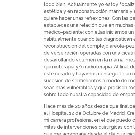
todo bien. Actualmente yo estoy focaliza
estética y en reconstrucción mamaria y 
quiere hacer unas reflexiones. Con las 
estableces una relación que en muchas o
médico-paciente: con ellas iniciamos un 
habitualmente cuando las diagnostican el 
reconstrucción del complejo areola-pez
de verse recién operadas con una cicatr
desarrollando volumen en la mama, mez
quimioterapia y/o radioterapia. Al final d
esté curado y hayamos conseguido un re
sucesión de sentimientos a modo de mo
sean más vulnerables y que precisen tod
sobre todo nuestra capacidad de empati
Hace más de 20 años desde que finalicé 
el Hospital 12 de Octubre de Madrid. C
mi carrera profesional en el que puedo 
miles de intervenciones quirúrgicas con l
que me acompaña desde el día que inicié