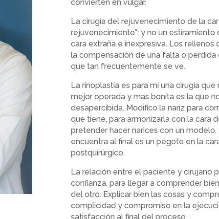
convierten en vulgar.
La cirugía del rejuvenecimiento de la ca
rejuvenecimiento”; y no un estiramiento 
cara extraña e inexpresiva. Los relleno
la compensación de una falta o perdida
que tan frecuentemente se ve.
La rinoplastia es para mi una cirugía que 
mejor operada y mas bonita es la que no
desapercibida. Modifico la nariz para co
que tiene, para armonizarla con la cara 
pretender hacer narices con un modelo,
encuentra al final es un pegote en la car
postquirúrgico.
La relación entre el paciente y cirujano
confianza, para llegar a comprender bie
del otro. Explicar bien las cosas y com
complicidad y compromiso en la ejecució
satisfacción al final del proceso.